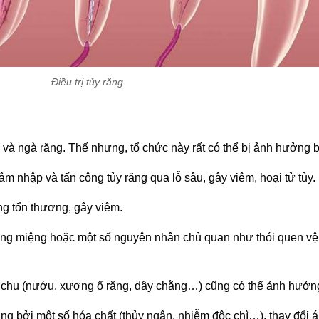
Điều trị tủy răng
à ngà răng. Thế nhưng, tổ chức này rất có thể bị ảnh hưởng b
 nhập và tấn công tủy răng qua lỗ sâu, gây viêm, hoại tử tủy.
g tổn thương, gây viêm.
ng miệng hoặc một số nguyên nhân chủ quan như thói quen vệ si
 chu (nướu, xương ổ răng, dây chằng…) cũng có thể ảnh hưởng
ởng bởi một số hóa chất (thủy ngân, nhiễm độc chì…), thay đổi