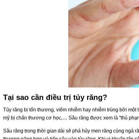
Tại sao cần điều trị tủy răng?
Tủy răng bị tổn thương, viêm nhiễm hay nhiễm trùng bởi một 
mỹ bị chấn thương cơ học,… Sâu răng được xem là “thủ phạm
Sâu răng trong thời gian dài sẽ phá hủy men răng cùng ngà r
thương nặng hơn và tiến sâu vào tủy răng. Khi vi khuẩn tấn cô