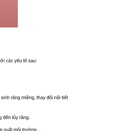
ởi các yếu tố sau:
nh răng miệng, thay đổi nội tiết
 đến tủy răng.
 áp suất môi trường…