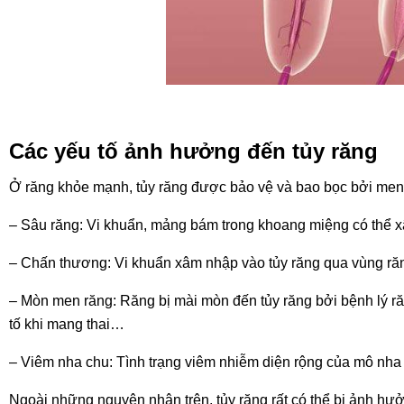
Các yếu tố ảnh hưởng đến tủy răng
Ở răng khỏe mạnh, tủy răng được bảo vệ và bao bọc bởi men v
– Sâu răng: Vi khuẩn, mảng bám trong khoang miệng có thể xâm
– Chấn thương: Vi khuẩn xâm nhập vào tủy răng qua vùng răn
– Mòn men răng: Răng bị mài mòn đến tủy răng bởi bệnh lý ră
tố khi mang thai…
– Viêm nha chu: Tình trạng viêm nhiễm diện rộng của mô nha
Ngoài những nguyên nhân trên, tủy răng rất có thể bị ảnh hư