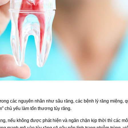
trong các nguyên nhân như sâu răng, các bệnh lý răng miệng, q
” chủ yếu làm tổn thương tủy răng.
ăng, nếu không được phát hiện và ngăn chặn kịp thời thì các m
ng mạnh mẽ vào tủy răng sẽ gây nên tình trạng nhiễm trùng, viêm