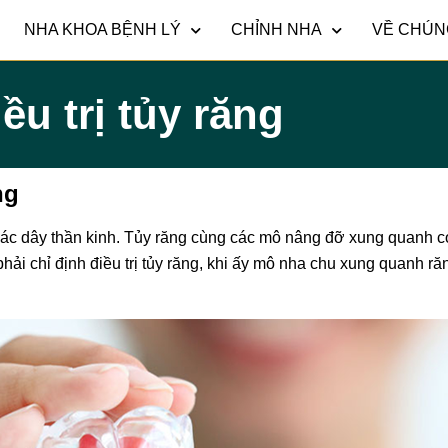
NHA KHOA BỆNH LÝ
CHỈNH NHA
VỀ CHÚN
ều trị tủy răng
ng
ác dây thần kinh. Tủy răng cùng các mô nâng đỡ xung quanh 
phải chỉ định điều trị tủy răng, khi ấy mô nha chu xung quanh 