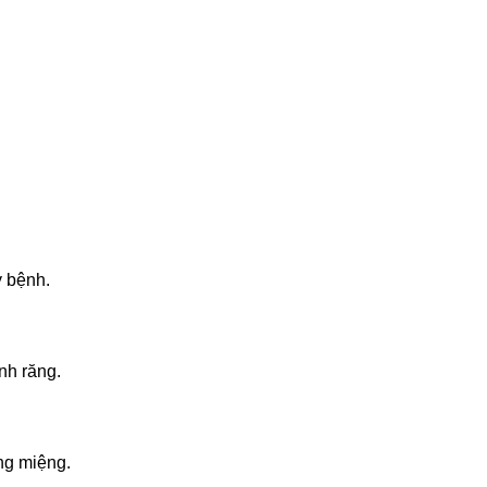
y bệnh.
nh răng.
ăng miệng.