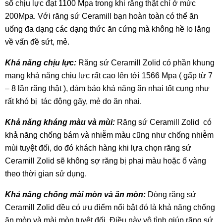
số chịu lực đạt 1100 Mpa trong khi răng thật chỉ ở mức
200Mpa. Với răng sứ Ceramill bạn hoàn toàn có thể ăn
uống đa dạng các dạng thức ăn cứng mà không hề lo lắng
về vấn đề sứt, mẻ.
Khả năng chịu lực:
Răng sứ Ceramill Zolid có phần khung
mang khả năng chịu lực rất cao lên tới 1566 Mpa ( gấp từ 7
– 8 lần răng thật ), đảm bảo khả năng ăn nhai tốt cụng như
rất khó bị tác động gãy, mẻ do ăn nhai.
Khả năng kháng màu và mùi:
Răng sứ Ceramill Zolid có
khả năng chống bám và nhiễm màu cũng như chống nhiễm
mùi tuyệt đối, do đó khách hàng khi lựa chọn răng sứ
Ceramill Zolid sẽ không sợ răng bị phai màu hoặc ố vàng
theo thời gian sử dụng.
Khả năng chống mài mòn và ăn mòn:
Dòng răng sứ
Ceramill Zolid đều có ưu điểm nổi bật đó là khả năng chống
ăn mòn và mài mòn tuyệt đối. Điều này vô tình giúp răng sứ