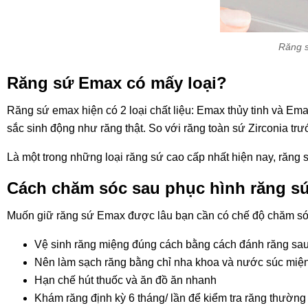
Răng s
Răng sứ Emax có mấy loại?
Răng sứ emax hiện có 2 loại chất liệu: Emax thủy tinh và Ema
sắc sinh động như răng thật. So với răng toàn sứ Zirconia trư
Là một trong những loại răng sứ cao cấp nhất hiện nay, răng
Cách chăm sóc sau phục hình răng s
Muốn giữ răng sứ Emax được lâu bạn cần có chế độ chăm sóc
Vệ sinh răng miệng đúng cách bằng cách đánh răng sau k
Nên làm sạch răng bằng chỉ nha khoa và nước súc miện
Hạn chế hút thuốc và ăn đồ ăn nhanh
Khám răng định kỳ 6 tháng/ lần để kiểm tra răng thường