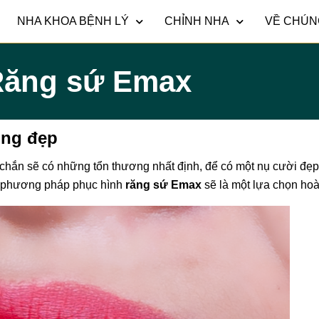
NHA KHOA BỆNH LÝ
CHỈNH NHA
VỀ CHÚN
ăng sứ Emax
óng đẹp
chắn sẽ có những tổn thương nhất định, để có một nụ cười đẹp, 
g phương pháp phục hình
răng sứ Emax
sẽ là một lựa chọn ho