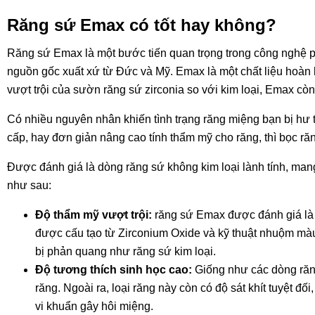
Răng sứ Emax có tốt hay không?
Răng sứ Emax là một bước tiến quan trọng trong công nghệ ph
nguồn gốc xuất xứ từ Đức và Mỹ. Emax là một chất liệu hoàn 
vượt trội của sườn răng sứ zirconia so với kim loại, Emax còn 
Có nhiều nguyên nhân khiến tình trạng răng miệng bạn bị hư 
cấp, hay đơn giản nâng cao tính thẩm mỹ cho răng, thì bọc r
Được đánh giá là dòng răng sứ không kim loại lành tính, ma
như sau:
Độ thẩm mỹ vượt trội:
răng sứ Emax được đánh giá là c
được cấu tạo từ Zirconium Oxide và kỹ thuật nhuộm mà
bị phản quang như răng sứ kim loại.
Độ tương thích sinh học cao:
Giống như các dòng răng
răng. Ngoài ra, loại răng này còn có độ sát khít tuyệt đ
vi khuẩn gây hôi miệng.