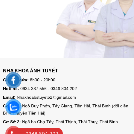
NHA KHOA ÁNH TUYẾT
Giờ mở cửa:
8h00 - 20h00
Hotline:
0934.387.556 - 0346.804.202
Email:
Nhakhoabstuyet62@gmail.com
Cơ Sở 1:
Ngô Duy Phớn, Tây Giang, Tiền Hải, Thái Bình (đối diện
BHXH huyện Tiền Hải)
Cơ Sở 2:
Ngã ba Chợ Tây, Thái Thịnh, Thái Thụy, Thái Bình
0346 804 202