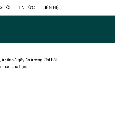
G TÔI
TIN TỨC
LIÊN HỆ
tự tin và gây ấn tượng, đòi hỏi
àn hảo cho bạn.