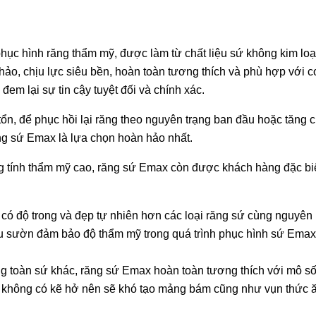
ục hình răng thẩm mỹ, được làm từ chất liệu sứ không kim loại
hảo, chịu lực siêu bền, hoàn toàn tương thích và phù hợp với 
đem lại sự tin cậy tuyệt đối và chính xác.
tổn, để phục hồi lại răng theo nguyên trạng ban đầu hoặc tăng
ăng sứ Emax là lựa chọn hoàn hảo nhất.
ng tính thẩm mỹ cao, răng sứ Emax còn được khách hàng đặc bi
ó độ trong và đẹp tự nhiên hơn các loại răng sứ cùng nguyên 
u sườn đảm bảo độ thẩm mỹ trong quá trình phục hình sứ Emax
 toàn sứ khác, răng sứ Emax hoàn toàn tương thích với mô sốn
ối, không có kẽ hở nên sẽ khó tạo mảng bám cũng như vụn thức ăn