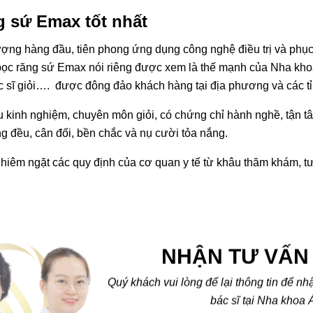
g sứ Emax tốt nhất
ượng hàng đầu, tiên phong ứng dụng công nghệ điều trị và phụ
à bọc răng sứ Emax nói riêng được xem là thế mạnh của Nha kh
 bác sĩ giỏi…. được đông đảo khách hàng tại địa phương và các tỉ
 kinh nghiệm, chuyên môn giỏi, có chứng chỉ hành nghề, tận tâ
g đều, cân đối, bền chắc và nụ cười tỏa nắng.
nghiêm ngặt các quy định của cơ quan y tế từ khâu thăm khám, t
NHẬN TƯ VẤN 
Quý khách vui lòng để lại thông tin để nh
bác sĩ tại Nha khoa 