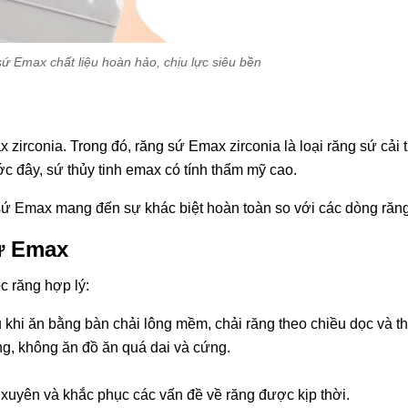
ứ Emax chất liệu hoàn hảo, chịu lực siêu bền
x zirconia. Trong đó, răng sứ Emax zirconia là loại răng sứ cả
ớc đây, sứ thủy tinh emax có tính thẩm mỹ cao.
 sứ Emax mang đến sự khác biệt hoàn toàn so với các dòng răng
ứ Emax
 răng hợp lý:
hi ăn bằng bàn chải lông mềm, chải răng theo chiều dọc và tha
g, không ăn đồ ăn quá dai và cứng.
 xuyên và khắc phục các vấn đề về răng được kịp thời.