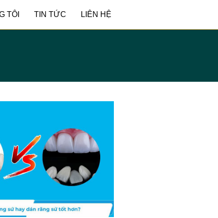
G TÔI
TIN TỨC
LIÊN HỆ