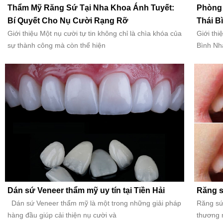
Thẩm Mỹ Răng Sứ Tại Nha Khoa Ánh Tuyết:
Phòng 
Bí Quyết Cho Nụ Cười Rạng Rỡ
Thái B
Giới thiệu Một nụ cười tự tin không chỉ là chìa khóa của
Giới thi
sự thành công mà còn thể hiện
Bình Nh
Dán sứ Veneer thẩm mỹ uy tín tại Tiền Hải
Răng s
Dán sứ Veneer thẩm mỹ là một trong những giải pháp
Răng sứt
hàng đầu giúp cải thiện nụ cười và
thương 