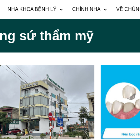
NHA KHOA BỆNH LÝ
CHỈNH NHA
VỀ CHÚN
ng sứ thẩm mỹ