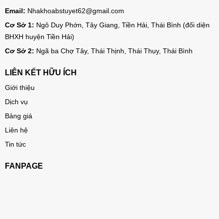
Email:
Nhakhoabstuyet62@gmail.com
Cơ Sở 1:
Ngô Duy Phớn, Tây Giang, Tiền Hải, Thái Bình (đối diện
BHXH huyện Tiền Hải)
Cơ Sở 2:
Ngã ba Chợ Tây, Thái Thịnh, Thái Thụy, Thái Bình
LIÊN KẾT HỮU ÍCH
Giới thiệu
Dịch vụ
Bảng giá
Liên hệ
Tin tức
FANPAGE