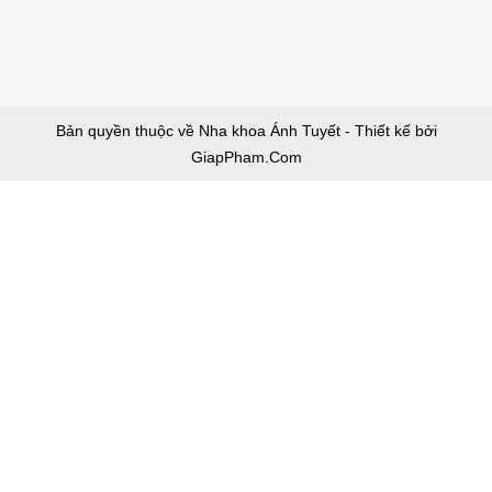
Bản quyền thuộc về Nha khoa Ánh Tuyết - Thiết kế bởi
GiapPham.Com