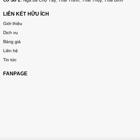
Cơ Sở 2:
Ngã ba Chợ Tây, Thái Thịnh, Thái Thụy, Thái Bình
LIÊN KẾT HỮU ÍCH
Giới thiệu
Dịch vụ
Bảng giá
Liên hệ
Tin tức
FANPAGE