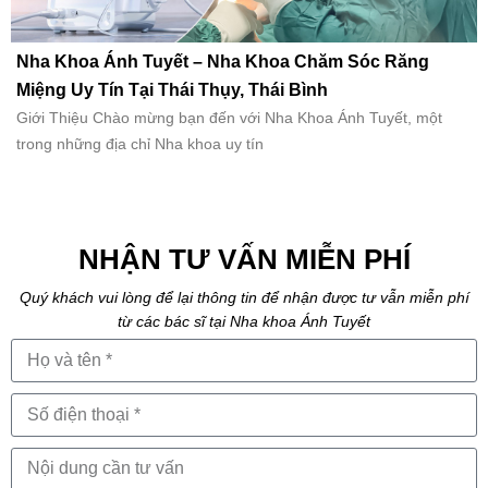
Nha Khoa Ánh Tuyết – Nha Khoa Chăm Sóc Răng
Miệng Uy Tín Tại Thái Thụy, Thái Bình
Giới Thiệu Chào mừng bạn đến với Nha Khoa Ánh Tuyết, một
trong những địa chỉ Nha khoa uy tín
NHẬN TƯ VẤN MIỄN PHÍ
Quý khách vui lòng để lại thông tin để nhận được tư vẫn miễn phí
từ các bác sĩ tại Nha khoa Ánh Tuyết