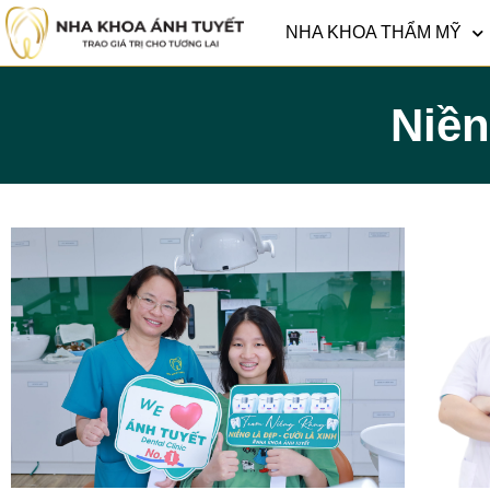
NHA KHOA THẨM MỸ
Niền