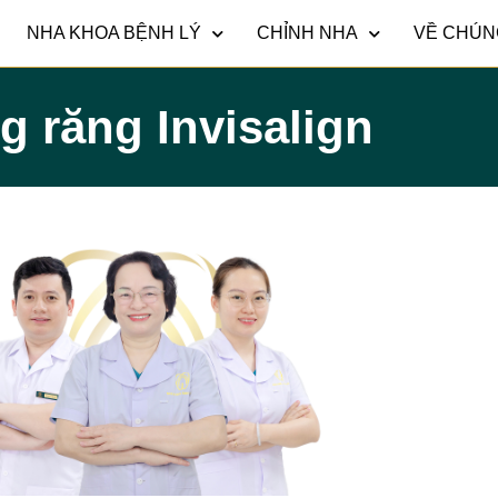
NHA KHOA BỆNH LÝ
CHỈNH NHA
VỀ CHÚN
g răng Invisalign