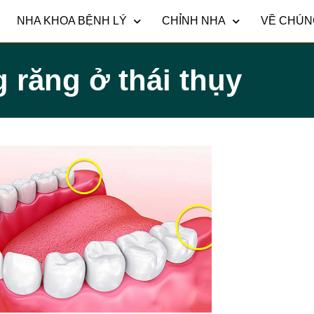
NHA KHOA BỆNH LÝ
CHỈNH NHA
VỀ CHÚN
g răng ở thái thụy