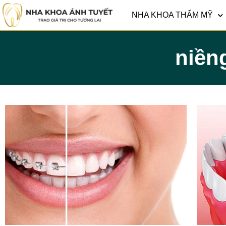
NHA KHOA THẨM MỸ
niền