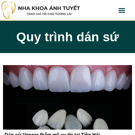
Quy trình dán sứ
Dán sứ Veneer thẩm mỹ uy tín tại Tiền Hải