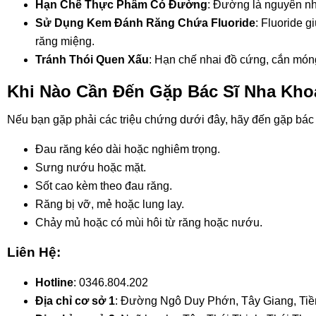
Hạn Chế Thực Phẩm Có Đường
: Đường là nguyên nh
Sử Dụng Kem Đánh Răng Chứa Fluoride
: Fluoride 
răng miệng.
Tránh Thói Quen Xấu
: Hạn chế nhai đồ cứng, cắn móng
Khi Nào Cần Đến Gặp Bác Sĩ Nha Kho
Nếu bạn gặp phải các triệu chứng dưới đây, hãy đến gặp bác 
Đau răng kéo dài hoặc nghiêm trọng.
Sưng nướu hoặc mặt.
Sốt cao kèm theo đau răng.
Răng bị vỡ, mẻ hoặc lung lay.
Chảy mủ hoặc có mùi hôi từ răng hoặc nướu.
Liên Hệ:
Hotline
: 0346.804.202
Địa chỉ cơ sở 1
: Đường Ngô Duy Phớn, Tây Giang, Tiền