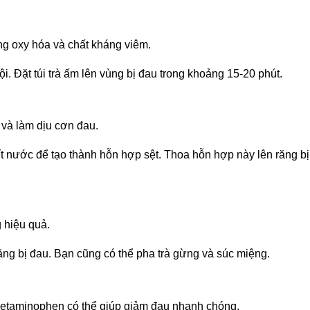
hống oxy hóa và chất kháng viêm.
i. Đặt túi trà ấm lên vùng bị đau trong khoảng 15-20 phút.
 và làm dịu cơn đau.
ít nước để tạo thành hỗn hợp sệt. Thoa hỗn hợp này lên răng 
 hiệu quả.
ăng bị đau. Bạn cũng có thể pha trà gừng và súc miệng.
cetaminophen có thể giúp giảm đau nhanh chóng.