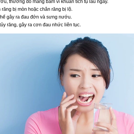
u, thường do mảng bám vi khuẩn tích tụ lâu ngày.
 răng bị mòn hoặc chân răng bị lộ.
ó thể gây ra đau đớn và sưng nướu.
tủy răng, gây ra cơn đau nhức liên tục.