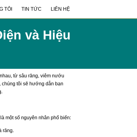
G TÔI
TIN TỨC
LIÊN HỆ
iện và Hiệu
 nhau, từ sâu răng, viêm nướu
, chúng tôi sẽ hướng dẫn bạn
g.
 là một số nguyên nhân phổ biến:
à răng.