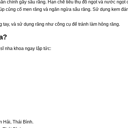
ân chính gây sâu răng. Hạn chế tiêu thụ đồ ngọt và nước ngọt 
giúp củng cố men răng và ngăn ngừa sâu răng. Sử dụng kem đán
 tay, và sử dụng răng như công cụ để tránh làm hỏng răng.
a?
sĩ nha khoa ngay lập tức:
 Hải, Thái Bình.