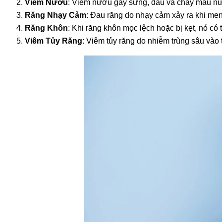
Viêm Nướu
: Viêm nướu gây sưng, đau và chảy máu nướ
Răng Nhạy Cảm
: Đau răng do nhạy cảm xảy ra khi men
Răng Khôn
: Khi răng khôn mọc lệch hoặc bị kẹt, nó c
Viêm Tủy Răng
: Viêm tủy răng do nhiễm trùng sâu vào 