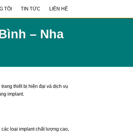
G TÔI
TIN TỨC
LIÊN HỆ
 Bình – Nha
trang thiết bị hiện đại và dịch vụ
ăng implant.
 các loại implant chất lượng cao,