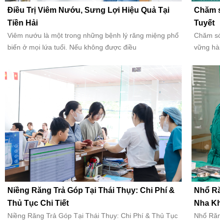
Điều Trị Viêm Nướu, Sưng Lợi Hiệu Quả Tại
Chăm s
Tiền Hải
Tuyết
Viêm nướu là một trong những bệnh lý răng miệng phổ
Chăm só
biến ở mọi lứa tuổi. Nếu không được điều
vững hà
Niềng Răng Trả Góp Tại Thái Thụy: Chi Phí &
Nhổ Ră
Thủ Tục Chi Tiết
Nha Kh
Niềng Răng Trả Góp Tại Thái Thụy: Chi Phí & Thủ Tục
Nhổ Răn