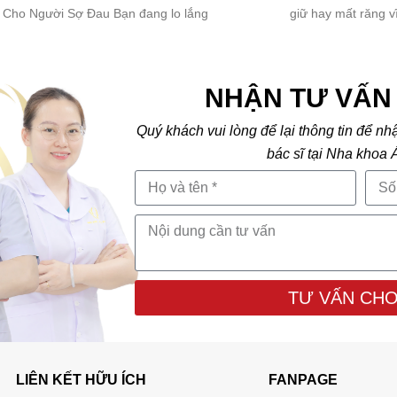
 Cho Người Sợ Đau Bạn đang lo lắng
giữ hay mất răng v
NHẬN TƯ VẤN 
Quý khách vui lòng để lại thông tin để nh
bác sĩ tại Nha khoa 
TƯ VẤN CHO
LIÊN KẾT HỮU ÍCH
FANPAGE