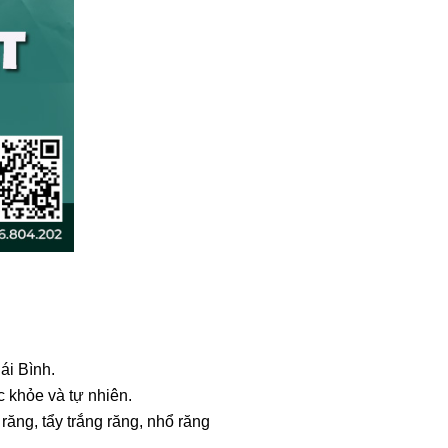
ái Bình.
c khỏe và tự nhiên.
ăng, tẩy trắng răng, nhổ răng