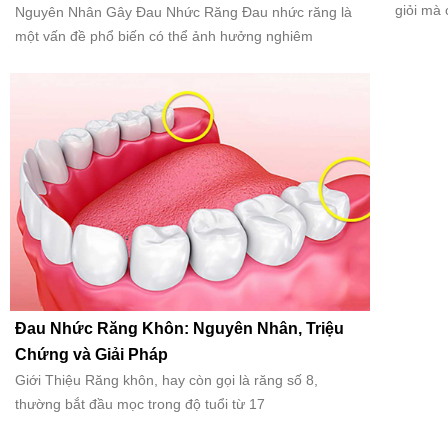
giỏi mà 
Nguyên Nhân Gây Đau Nhức Răng Đau nhức răng là
một vấn đề phổ biến có thể ảnh hưởng nghiêm
Đau Nhức Răng Khôn: Nguyên Nhân, Triệu
Chứng và Giải Pháp
Giới Thiệu Răng khôn, hay còn gọi là răng số 8,
thường bắt đầu mọc trong độ tuổi từ 17