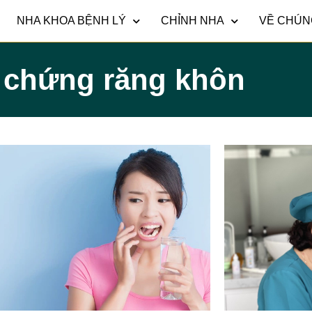
NHA KHOA BỆNH LÝ
CHỈNH NHA
VỀ CHÚN
u chứng răng khôn