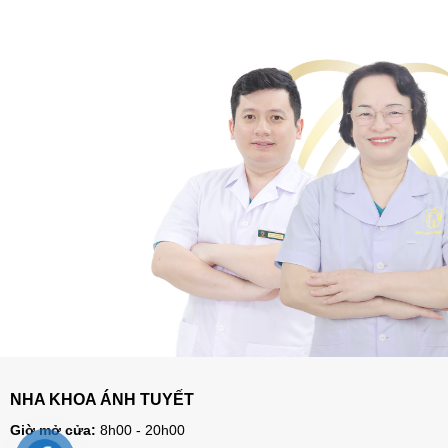
NHA KHOA ÁNH TUYẾT
Giờ mở cửa:
8h00 - 20h00