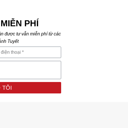
MIỄN PHÍ
ận được tư vẫn miễn phí từ các
Ánh Tuyết
 TÔI