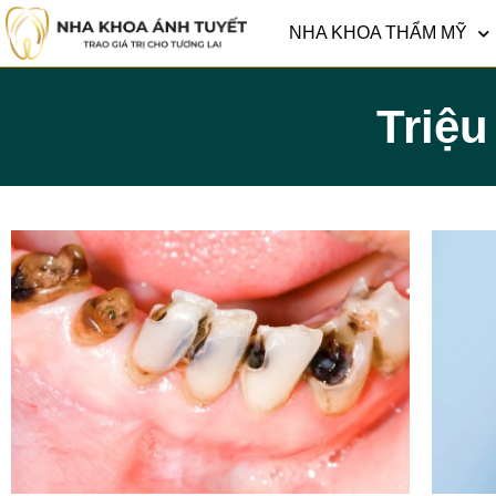
NHA KHOA THẨM MỸ
Triệ