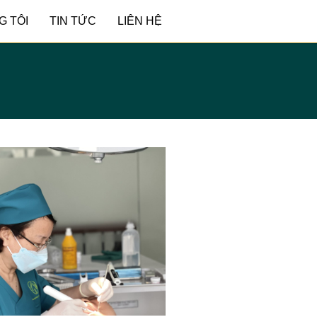
G TÔI
TIN TỨC
LIÊN HỆ