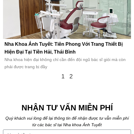
Nha Khoa Ánh Tuyết: Tiên Phong Với Trang Thiết Bị
Hiện Đại Tại Tiền Hải, Thái Bình
Nha khoa hiện đại không chỉ cần đến đội ngũ bác sĩ giỏi mà còn
phải được trang bị đầy
1
2
NHẬN TƯ VẤN MIỄN PHÍ
Quý khách vui lòng để lại thông tin để nhận được tư vẫn miễn phí
từ các bác sĩ tại Nha khoa Ánh Tuyết