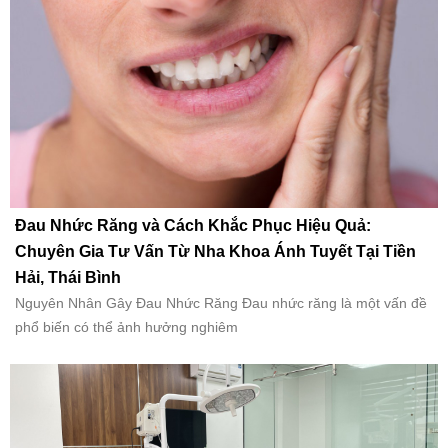
Đau Nhức Răng và Cách Khắc Phục Hiệu Quả:
Chuyên Gia Tư Vấn Từ Nha Khoa Ánh Tuyết Tại Tiền
Hải, Thái Bình
Nguyên Nhân Gây Đau Nhức Răng Đau nhức răng là một vấn đề
phổ biến có thể ảnh hưởng nghiêm