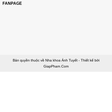
FANPAGE
Bản quyền thuộc về Nha khoa Ánh Tuyết - Thiết kế bởi
GiapPham.Com