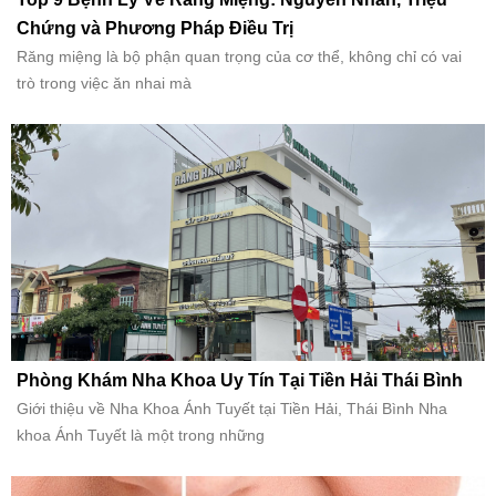
Chứng và Phương Pháp Điều Trị
Răng miệng là bộ phận quan trọng của cơ thể, không chỉ có vai
trò trong việc ăn nhai mà
Phòng Khám Nha Khoa Uy Tín Tại Tiền Hải Thái Bình
Giới thiệu về Nha Khoa Ánh Tuyết tại Tiền Hải, Thái Bình Nha
khoa Ánh Tuyết là một trong những