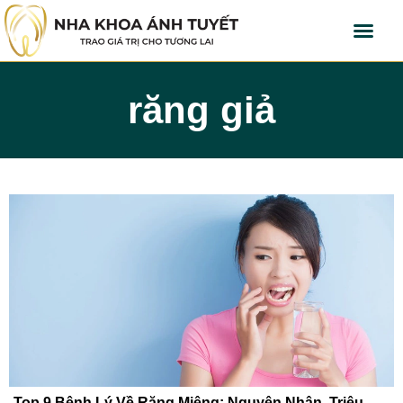
răng giả
Top 9 Bệnh Lý Về Răng Miệng: Nguyên Nhân, Triệu