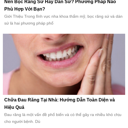
Nên Bọc Răng Sứ Hay Dán Sứ? Phương Pháp Nào
Phù Hợp Với Bạn?
Giới Thiệu Trong lĩnh vực nha khoa thẩm mỹ, bọc răng sứ và dán
sứ là hai phương pháp phổ
Chữa Đau Răng Tại Nhà: Hướng Dẫn Toàn Diện và
Hiệu Quả
Đau răng là một vấn đề phổ biến và có thể gây ra nhiều khó chịu
cho người bệnh. Dù