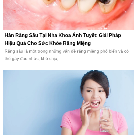
Hàn Răng Sâu Tại Nha Khoa Ánh Tuyết: Giải Pháp
Hiệu Quả Cho Sức Khỏe Răng Miệng
Răng sâu là một trong những vấn đề răng miệng phổ biến và có
thể gây đau nhức, khó chịu,