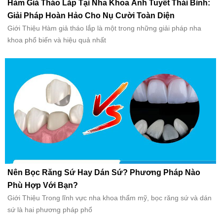
Hàm Giả Tháo Lắp Tại Nha Khoa Ánh Tuyết Thái Bình:
Giải Pháp Hoàn Hảo Cho Nụ Cười Toàn Diện
Giới Thiệu Hàm giả tháo lắp là một trong những giải pháp nha
khoa phổ biến và hiệu quả nhất
Nên Bọc Răng Sứ Hay Dán Sứ? Phương Pháp Nào
Phù Hợp Với Bạn?
Giới Thiệu Trong lĩnh vực nha khoa thẩm mỹ, bọc răng sứ và dán
sứ là hai phương pháp phổ